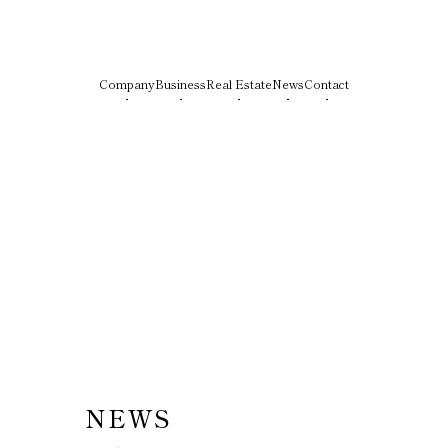
Company
Business
Real Estate
News
Contact
NEWS