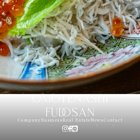
Company
Business
Real Estate
News
Contact
Privacy Policy